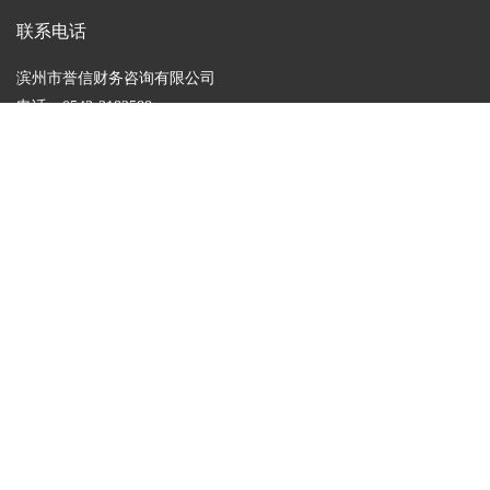
联系电话
滨州市誉信财务咨询有限公司
电话：0543-3182588
电话：18654342228
电话：13561592774
邮箱：309206009@qq.com
地址：滨州市滨城区黄河十路渤海四路郭集嘉苑商铺
Copyright 2022 滨州市誉信财务咨询有限公司 All Rights Reserved. 技术支持：
云